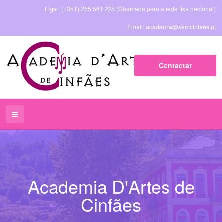
Ligar: (+351) 255 561 225 (Chamada para a rede fixa nacional)
Email: academia
@
samcinfaes
.
pt
Contactar
Academia D'Artes de
Cinfães