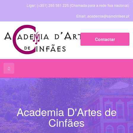
Ligar: (+351) 255 561 225 (Chamada para a rede fixa nacional)
Email: academia
@
samcinfaes
.
pt
Contactar
Academia D'Artes de
Cinfães