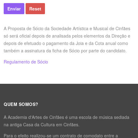
Enviar
Reset
A Proposta de Sócio da Sociedade Artística e Musical de Cinfães
só será oficial depois de analisada pelos elementos da Direção e
depois de efetuado o pagamento da Joia e da Cota anual como
também a assinatura da ficha de Sócio por parte do candidato.
Regulamento de Sócio
QUEM SOMOS?
A Academia d'Artes de Cinfães é uma escola de música sediada
na antiga Casa da Cultura em Cinfães.
Para o efeito realizou-se um contrato de comodato entre a